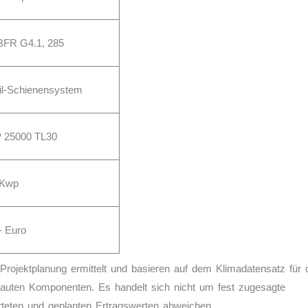
 BFR G4.1, 285
ail-Schienensystem
 25000 TL30
/Kwp
- Euro
l Projektplanung ermittelt und basieren auf dem Klimadatensatz für 
bauten Komponenten. Es handelt sich nicht um fest zugesagte
teten und geplanten Ertragswerten abweichen.