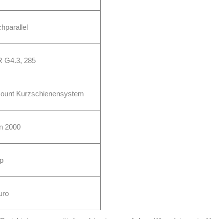
hparallel
R G4.3, 285
ount Kurzschienensystem
 2000
wp
Euro