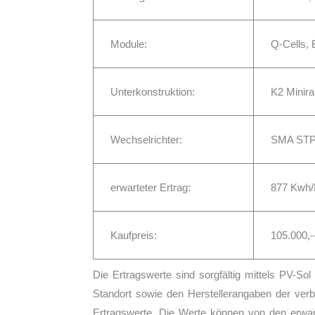
Module:
Q-Cells,
Unterkonstruktion:
K2 Minir
Wechselrichter:
SMA STP
erwarteter Ertrag:
877 Kwh
Kaufpreis:
105.000,-
Die Ertragswerte sind sorgfältig mittels PV-So
Standort sowie den Herstellerangaben der ver
Ertragswerte. Die Werte können von den erwar