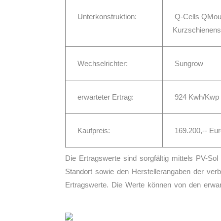
Unterkonstruktion:
Q-Cells QMou
Kurzschienen
Wechselrichter:
Sungrow
erwarteter Ertrag:
924
Kwh/Kwp
Kaufpreis:
169.200
,-- Eu
Die Ertragswerte sind sorgfältig mittels PV-So
Standort sowie den Herstellerangaben der ver
Ertragswerte. Die Werte können von den erwar